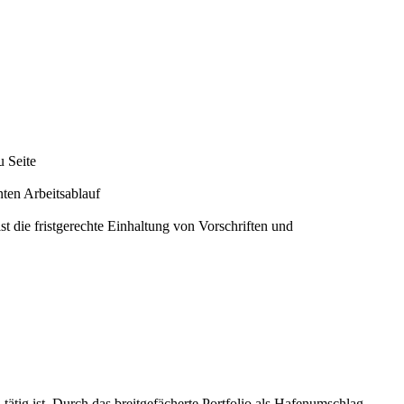
u Seite
enten Arbeitsablauf
t die fristgerechte Einhaltung von Vorschriften und
tig ist. Durch das breitgefächerte Portfolio als Hafenumschlag,