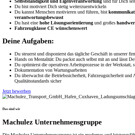
Selbstständigkeit und Eigenverantwortung
sind für Dich sel
Du bist motiviert Dich stetig weiterzuentwickeln
Du kannst Menschen motivieren und führen, bist
kommunikati
verantwortungsbewusst
Du hast eine
hohe Lösungsorientierung
und großes
handwerk
Fahrzeugklasse CE wünschenswert
Deine Aufgaben:
Du steuerst und disponierst das tägliche Geschäft in unserer fi
Hands on Mentalität: Du packst auch selbst mit an und lässt De
Du optimierst die operativen Arbeitsprozesse in der Werkstatt, st
Dokumentation von Wartungsarbeiten
Du überwachst die Betriebssicherheit, Fahrzeugsicherheit und A
Qualitätsstandards sicher
Jetzt bewerben
Das sind wir
Machulez Unternehmensgruppe
Die Machulez Unternehmensgruppe ist ein modernes und leistungsfähig