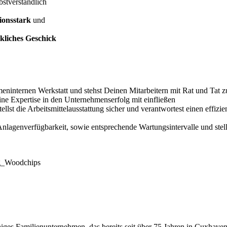
bstverständlich
onsstark
und
liches Geschick
rmeninternen Werkstatt und stehst Deinen Mitarbeitern mit Rat und Tat z
ine Expertise in den Unternehmenserfolg mit einfließen
ellst die Arbeitsmittelausstattung sicher und verantwortest einen effizi
nlagenverfügbarkeit, sowie entsprechende Wartungsintervalle und stells
es Familienunternehmen, das bereits seit über 75 Jahren in Cuxhaven tä