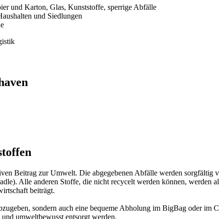
er und Karton, Glas, Kunststoffe, sperrige Abfälle
 Haushalten und Siedlungen
le
xhaven
toffen
iven Beitrag zur Umwelt. Die abgegebenen Abfälle werden sorgfältig vor
dle). Alle anderen Stoffe, die nicht recycelt werden können, werden al
rtschaft beiträgt.
st abzugeben, sondern auch eine bequeme Abholung im BigBag oder im Co
ent und umweltbewusst entsorgt werden.