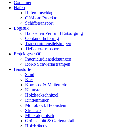
Container
Hafen
Hafenumschlag
Offshore Projekte
Schiffstransport
Logistik
Baustellen Ver- und Entsorgung
Containerlieferung
Transportdienstleistungen
Tieflader-Transport
Projektgeschäft
Ingenieurdienstleistungen
RoRo Schwerlastrampen
Baustoffe
Sand
Kies
Kompost & Muttererde
Naturstein
Holzhackschnitzel
Rindenmulch
Monoblock Betonstein
Streusalz
Mineralgemisch
Grünschnitt & Gartenabfall
Holzbriketts