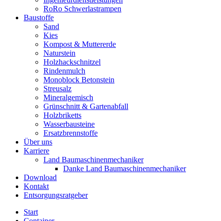
RoRo Schwerlastrampen
Baustoffe
Sand
Kies
Kompost & Muttererde
Naturstein
Holzhackschnitzel
Rindenmulch
Monoblock Betonstein
Streusalz
Mineralgemisch
Grünschnitt & Gartenabfall
Holzbriketts
Wasserbausteine
Ersatzbrennstoffe
Über uns
Karriere
Land Baumaschinenmechaniker
Danke Land Baumaschinenmechaniker
Download
Kontakt
Entsorgungsratgeber
Start
Container