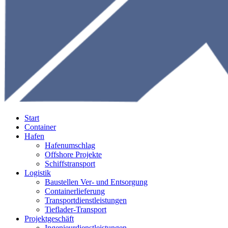
Start
Container
Hafen
Hafenumschlag
Offshore Projekte
Schiffstransport
Logistik
Baustellen Ver- und Entsorgung
Containerlieferung
Transportdienstleistungen
Tieflader-Transport
Projektgeschäft
Ingenieurdienstleistungen