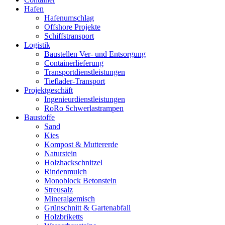
Hafen
Hafenumschlag
Offshore Projekte
Schiffstransport
Logistik
Baustellen Ver- und Entsorgung
Containerlieferung
Transportdienstleistungen
Tieflader-Transport
Projektgeschäft
Ingenieurdienstleistungen
RoRo Schwerlastrampen
Baustoffe
Sand
Kies
Kompost & Muttererde
Naturstein
Holzhackschnitzel
Rindenmulch
Monoblock Betonstein
Streusalz
Mineralgemisch
Grünschnitt & Gartenabfall
Holzbriketts