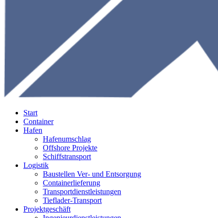
Start
Container
Hafen
Hafenumschlag
Offshore Projekte
Schiffstransport
Logistik
Baustellen Ver- und Entsorgung
Containerlieferung
Transportdienstleistungen
Tieflader-Transport
Projektgeschäft
Ingenieurdienstleistungen