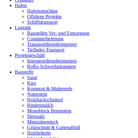
Hafen
Hafenumschlag
Offshore Projekte
Schiffstransport
Logistik
Baustellen Ver- und Entsorgung
Containerlieferung
Transportdienstleistungen
Tieflader-Transport
Projektgeschäft
Ingenieurdienstleistungen
RoRo Schwerlastrampen
Baustoffe
Sand
Kies
Kompost & Muttererde
Naturstein
Holzhackschnitzel
Rindenmulch
Monoblock Betonstein
Streusalz
Mineralgemisch
Grünschnitt & Gartenabfall
Holzbriketts