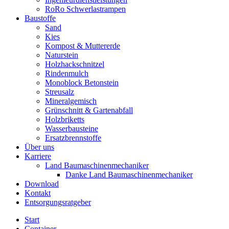
RoRo Schwerlastrampen
Baustoffe
Sand
Kies
Kompost & Muttererde
Naturstein
Holzhackschnitzel
Rindenmulch
Monoblock Betonstein
Streusalz
Mineralgemisch
Grünschnitt & Gartenabfall
Holzbriketts
Wasserbausteine
Ersatzbrennstoffe
Über uns
Karriere
Land Baumaschinenmechaniker
Danke Land Baumaschinenmechaniker
Download
Kontakt
Entsorgungsratgeber
Start
Container