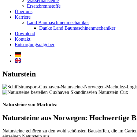
Wasserbausteine
Ersatzbrennstoffe
Über uns
Karriere
Land Baumaschinenmechaniker
Danke Land Baumaschinenmechaniker
Download
Kontakt
Entsorgungsratgeber
Naturstein
Natursteine von Machulez
Natursteine aus Norwegen: Hochwertige Ba
Natursteine gehören zu den wohl schönsten Baustoffen, die im Gart
einzelnen Naturstein aus.