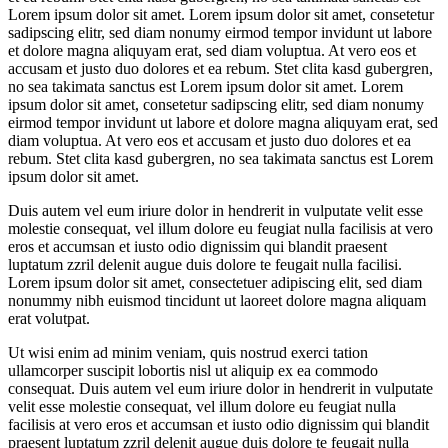
Lorem ipsum dolor sit amet. Lorem ipsum dolor sit amet, consetetur
sadipscing elitr, sed diam nonumy eirmod tempor invidunt ut labore
et dolore magna aliquyam erat, sed diam voluptua. At vero eos et
accusam et justo duo dolores et ea rebum. Stet clita kasd gubergren,
no sea takimata sanctus est Lorem ipsum dolor sit amet. Lorem
ipsum dolor sit amet, consetetur sadipscing elitr, sed diam nonumy
eirmod tempor invidunt ut labore et dolore magna aliquyam erat, sed
diam voluptua. At vero eos et accusam et justo duo dolores et ea
rebum. Stet clita kasd gubergren, no sea takimata sanctus est Lorem
ipsum dolor sit amet.
Duis autem vel eum iriure dolor in hendrerit in vulputate velit esse
molestie consequat, vel illum dolore eu feugiat nulla facilisis at vero
eros et accumsan et iusto odio dignissim qui blandit praesent
luptatum zzril delenit augue duis dolore te feugait nulla facilisi.
Lorem ipsum dolor sit amet, consectetuer adipiscing elit, sed diam
nonummy nibh euismod tincidunt ut laoreet dolore magna aliquam
erat volutpat.
Ut wisi enim ad minim veniam, quis nostrud exerci tation
ullamcorper suscipit lobortis nisl ut aliquip ex ea commodo
consequat. Duis autem vel eum iriure dolor in hendrerit in vulputate
velit esse molestie consequat, vel illum dolore eu feugiat nulla
facilisis at vero eros et accumsan et iusto odio dignissim qui blandit
praesent luptatum zzril delenit augue duis dolore te feugait nulla