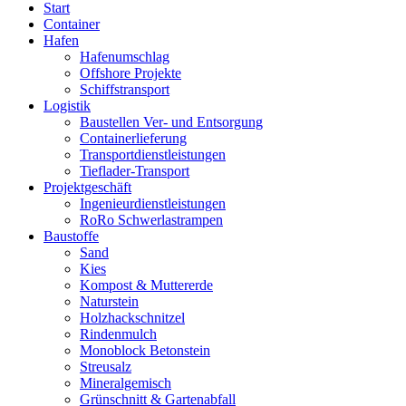
Start
Container
Hafen
Hafenumschlag
Offshore Projekte
Schiffstransport
Logistik
Baustellen Ver- und Entsorgung
Containerlieferung
Transportdienstleistungen
Tieflader-Transport
Projektgeschäft
Ingenieurdienstleistungen
RoRo Schwerlastrampen
Baustoffe
Sand
Kies
Kompost & Muttererde
Naturstein
Holzhackschnitzel
Rindenmulch
Monoblock Betonstein
Streusalz
Mineralgemisch
Grünschnitt & Gartenabfall