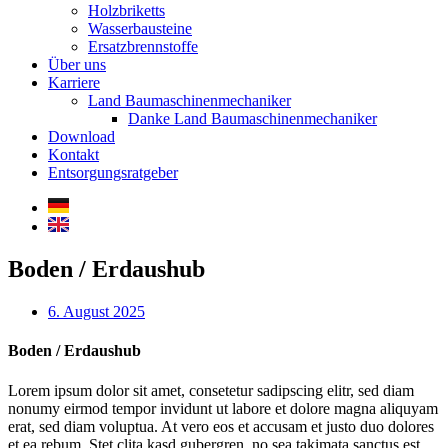
Holzbriketts
Wasserbausteine
Ersatzbrennstoffe
Über uns
Karriere
Land Baumaschinenmechaniker
Danke Land Baumaschinenmechaniker
Download
Kontakt
Entsorgungsratgeber
Boden / Erdaushub
6. August 2025
Boden / Erdaushub
Lorem ipsum dolor sit amet, consetetur sadipscing elitr, sed diam
nonumy eirmod tempor invidunt ut labore et dolore magna aliquyam
erat, sed diam voluptua. At vero eos et accusam et justo duo dolores
et ea rebum. Stet clita kasd gubergren, no sea takimata sanctus est