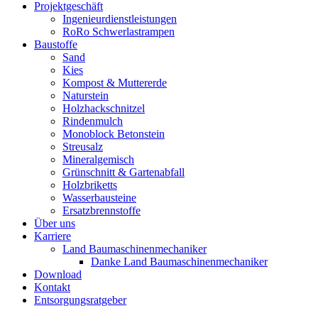
Projektgeschäft
Ingenieurdienstleistungen
RoRo Schwerlastrampen
Baustoffe
Sand
Kies
Kompost & Muttererde
Naturstein
Holzhackschnitzel
Rindenmulch
Monoblock Betonstein
Streusalz
Mineralgemisch
Grünschnitt & Gartenabfall
Holzbriketts
Wasserbausteine
Ersatzbrennstoffe
Über uns
Karriere
Land Baumaschinenmechaniker
Danke Land Baumaschinenmechaniker
Download
Kontakt
Entsorgungsratgeber